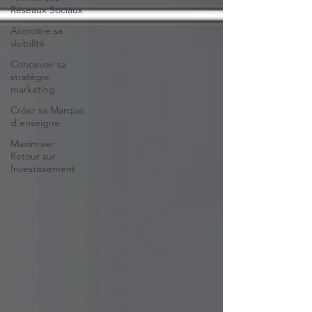
Réseaux Sociaux
Accroître sa
visibilité
Concevoir sa
stratégie
marketing
Créer sa Marque
d'enseigne
Maximiser
Retour sur
Investissement