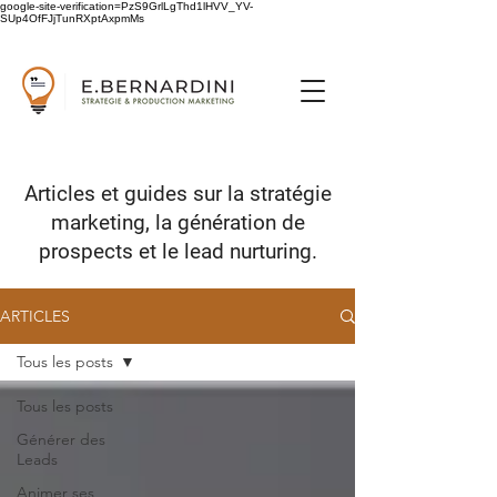
google-site-verification=PzS9GrlLgThd1lHVV_YV-
SUp4OfFJjTunRXptAxpmMs
Articles et guides sur
la stratégie
marketing,
la génération de
prospects
et le lead nurturing.
ARTICLES
Tous les posts
Tous les posts
Générer des
Leads
Animer ses