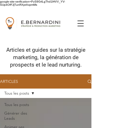
google-site-verification=PzS9GrlLgThd1lHVV_YV-
SUp4OfFJjTunRXptAxpmMs
Articles et guides sur
la stratégie
marketing,
la génération de
prospects
et le lead nurturing.
ARTICLES
Tous les posts
Tous les posts
Générer des
Leads
Animer ses