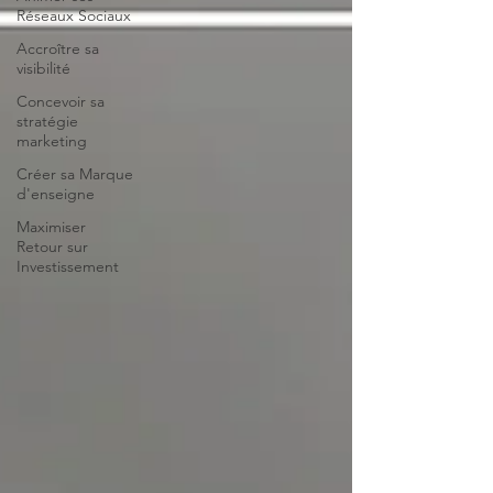
Réseaux Sociaux
Accroître sa
visibilité
Concevoir sa
stratégie
marketing
Créer sa Marque
d'enseigne
Maximiser
Retour sur
Investissement