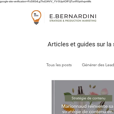
google-site-verification=PzS9GrlLgThd1lHVV_YV-SUp4OfFJjTunRXptAxpmMs
Articles et guides sur
la 
Tous les posts
Générer des Lea
Concevoir sa stratégie marketi