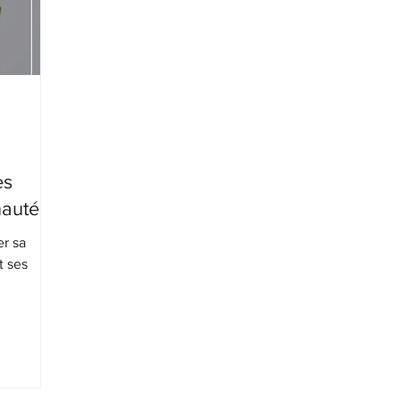
es
autés
er sa
t ses
n de