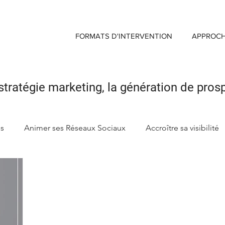
FORMATS D'INTERVENTION
APPROC
stratégie marketing,
la génération de pros
ds
Animer ses Réseaux Sociaux
Accroître sa visibilité
ng
Créer sa Marque d'enseigne
Maximiser Retour sur 