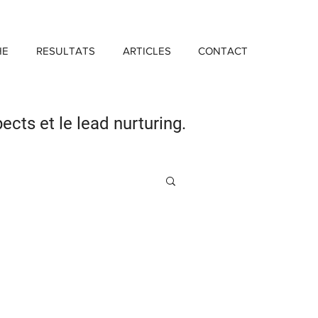
HE
RESULTATS
ARTICLES
CONTACT
pects
et le lead nurturing.
Investissement