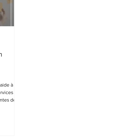
n
aide à
rvices
entes des