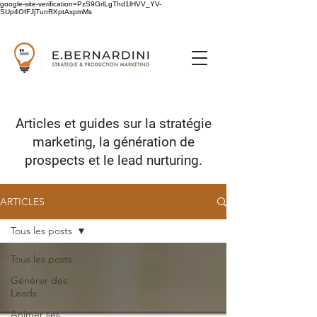
google-site-verification=PzS9GrlLgThd1lHVV_YV-
SUp4OfFJjTunRXptAxpmMs
Articles et guides sur
la stratégie
marketing,
la génération de
prospects
et le lead nurturing.
ARTICLES
Tous les posts
Tous les posts
Générer des
Leads
Animer ses