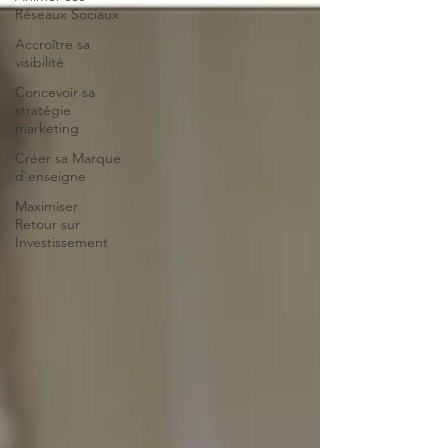
Réseaux Sociaux
Accroître sa
visibilité
Concevoir sa
stratégie
marketing
Créer sa Marque
d'enseigne
Maximiser
Retour sur
Investissement