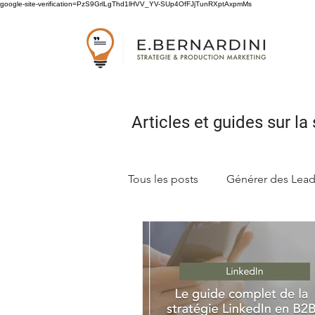
google-site-verification=PzS9GrlLgThd1lHVV_YV-SUp4OfFJjTunRXptAxpmMs
Articles et guides sur
la 
Tous les posts
Générer des Lea
Concevoir sa stratégie marketi