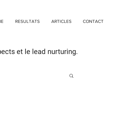
HE
RESULTATS
ARTICLES
CONTACT
pects
et le lead nurturing.
Investissement