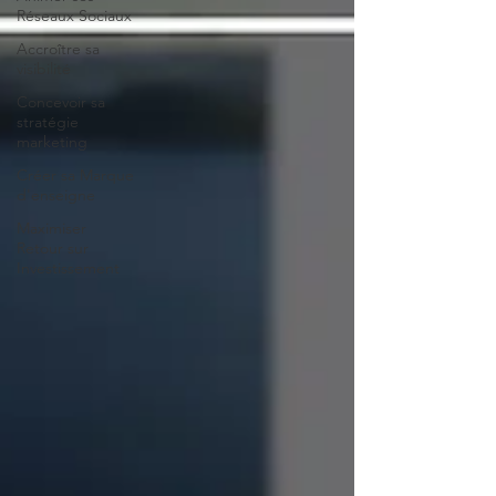
Réseaux Sociaux
Accroître sa
visibilité
Concevoir sa
stratégie
marketing
Créer sa Marque
d'enseigne
Maximiser
Retour sur
Investissement