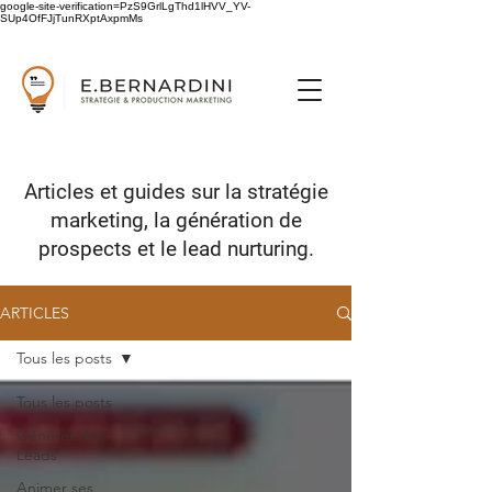
google-site-verification=PzS9GrlLgThd1lHVV_YV-
SUp4OfFJjTunRXptAxpmMs
Articles et guides sur
la stratégie
marketing,
la génération de
prospects
et le lead nurturing.
ARTICLES
Tous les posts
Tous les posts
Générer des
Leads
Animer ses