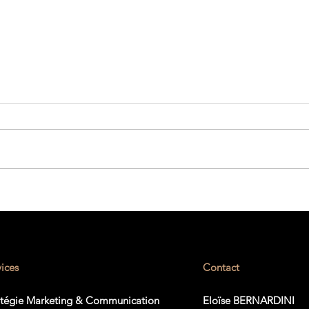
10 conseils pour ne pas rater
votre stratégie LinkedIn
vices
Contact
atégie Marketing & Communication
Eloïse BERNARDINI