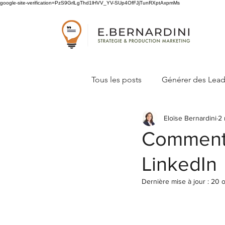
google-site-verification=PzS9GrlLgThd1lHVV_YV-SUp4OfFJjTunRXptAxpmMs
Tous les posts
Générer des Lea
Eloïse Bernardini
2 
Concevoir sa stratégie marketi
Comment 
LinkedIn
Dernière mise à jour :
20 o