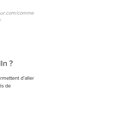
teur.com/comme
 
In ?
mettent d’aller 
és de 