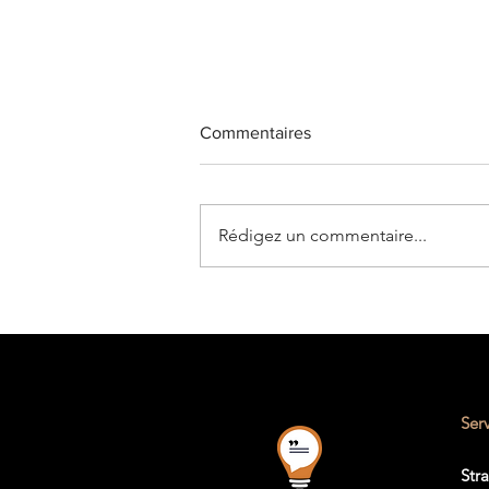
Commentaires
Rédigez un commentaire...
Le guide complet de la
stratégie LinkedIn en B2B
Ser
Str