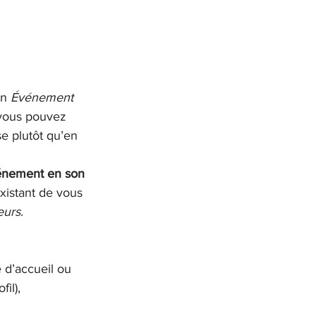
n 
Événement
 vous pouvez 
e plutôt qu’en 
événement en son 
xistant de vous 
eurs
.
 d’accueil ou 
il),