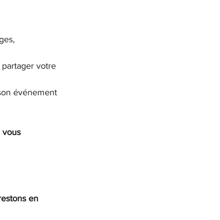
ges,
partager votre 
son événement 
e vous 
restons en 