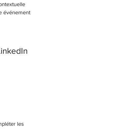
ontextuelle 
re événement 
LinkedIn
pléter les 