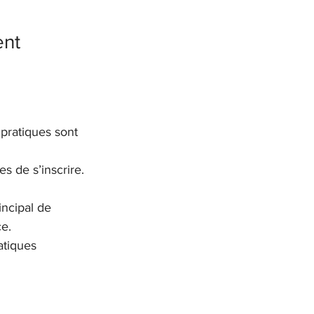
nt 
pratiques sont 
s de s’inscrire. 
incipal de 
ce.
atiques 