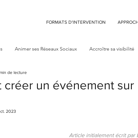
FORMATS D'INTERVENTION
APPROC
ds
Animer ses Réseaux Sociaux
Accroître sa visibilité
min de lecture
ng
Créer sa Marque d'enseigne
Maximiser Retour sur 
créer un événement sur
ct. 2023
Article initialement écrit par 