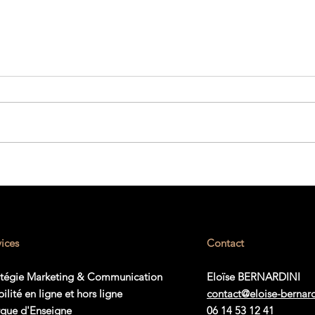
[Modèle] Comment faire un
plan de communication ?
vices
Contact
atégie Marketing & Communication
Eloïse BERNARDINI
bilité en ligne et hors ligne
contact@eloise-bernar
que d'Enseigne
06 14 53 12 41