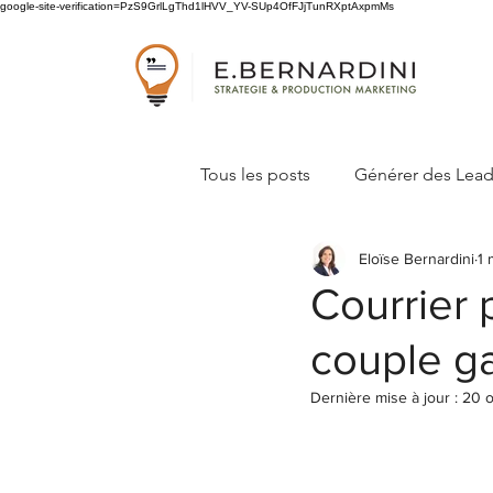
google-site-verification=PzS9GrlLgThd1lHVV_YV-SUp4OfFJjTunRXptAxpmMs
Tous les posts
Générer des Lea
Eloïse Bernardini
1 
Concevoir sa stratégie marketi
Courrier 
couple g
Dernière mise à jour :
20 o