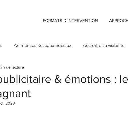
FORMATS D'INTERVENTION
APPROC
ds
Animer ses Réseaux Sociaux
Accroître sa visibilité
min de lecture
ng
Créer sa Marque d'enseigne
Maximiser Retour sur 
publicitaire & émotions : l
agnant
ct. 2023