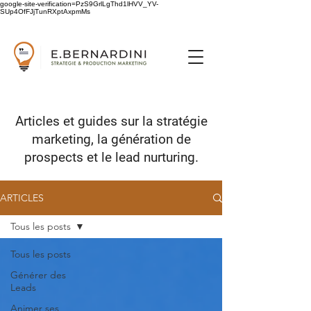
google-site-verification=PzS9GrlLgThd1lHVV_YV-
SUp4OfFJjTunRXptAxpmMs
Articles et guides sur
la stratégie
marketing,
la génération de
prospects
et le lead nurturing.
ARTICLES
Tous les posts
Tous les posts
Générer des
Leads
Animer ses