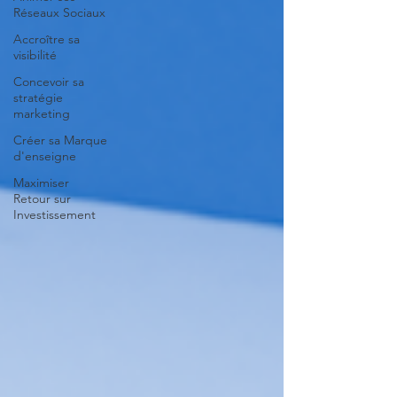
Réseaux Sociaux
Accroître sa
visibilité
Concevoir sa
stratégie
marketing
Créer sa Marque
d'enseigne
Maximiser
Retour sur
Investissement