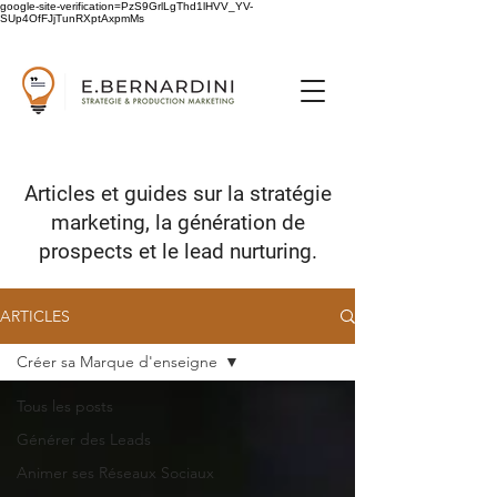
google-site-verification=PzS9GrlLgThd1lHVV_YV-
SUp4OfFJjTunRXptAxpmMs
Articles et guides sur
la stratégie
marketing,
la génération de
prospects
et le lead nurturing.
ARTICLES
Créer sa Marque d'enseigne
Tous les posts
Générer des Leads
Animer ses Réseaux Sociaux