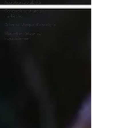
Accroître sa visibilité
Concevoir sa stratégie
marketing
Créer sa Marque d'enseigne
Maximiser Retour sur
Investissement