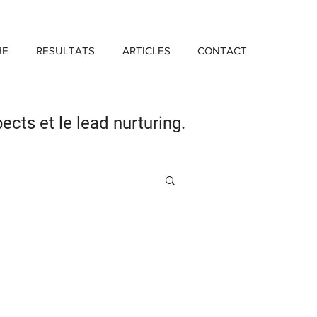
HE
RESULTATS
ARTICLES
CONTACT
pects
et le lead nurturing.
Investissement