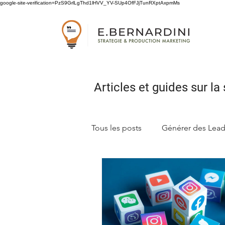
google-site-verification=PzS9GrlLgThd1lHVV_YV-SUp4OfFJjTunRXptAxpmMs
Articles et guides sur
la 
Tous les posts
Générer des Lea
Concevoir sa stratégie marketi