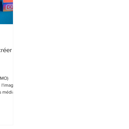
créer
SMO)
, l'image
es médias