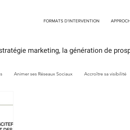
FORMATS D'INTERVENTION
APPROC
stratégie marketing,
la génération de pros
ds
Animer ses Réseaux Sociaux
Accroître sa visibilité
ng
Créer sa Marque d'enseigne
Maximiser Retour sur 