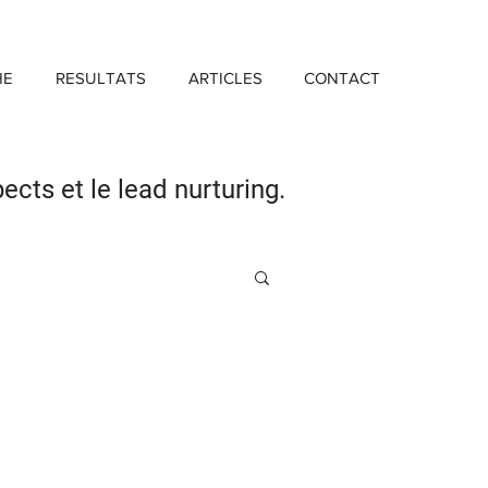
HE
RESULTATS
ARTICLES
CONTACT
pects
et le lead nurturing.
Investissement