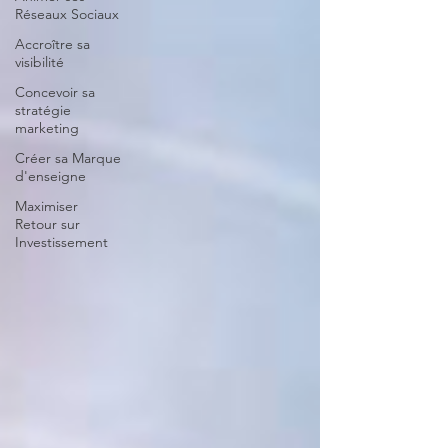
Réseaux Sociaux
Accroître sa
visibilité
Concevoir sa
stratégie
marketing
Créer sa Marque
d'enseigne
Maximiser
Retour sur
Investissement