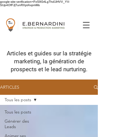
google-site-verification=PzS9GrlLgThd1lHVV_YV-
SUp4OfFJjTunRXptAxpmMs
Articles et guides sur
la stratégie
marketing,
la génération de
prospects
et le lead nurturing.
ARTICLES
Tous les posts
Tous les posts
Générer des
Leads
Animer ses