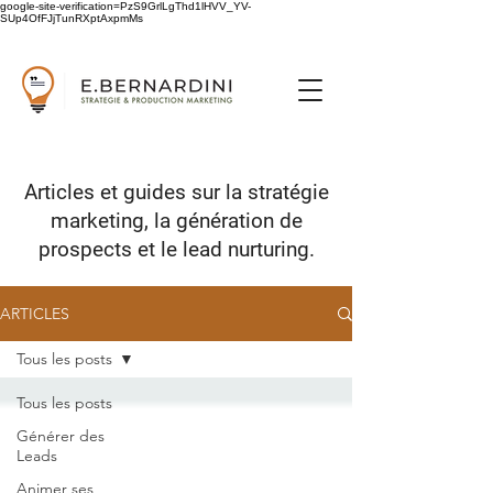
google-site-verification=PzS9GrlLgThd1lHVV_YV-
SUp4OfFJjTunRXptAxpmMs
Articles et guides sur
la stratégie
marketing,
la génération de
prospects
et le lead nurturing.
ARTICLES
Tous les posts
Tous les posts
Générer des
Leads
Animer ses