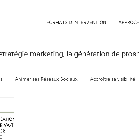
FORMATS D'INTERVENTION
APPROC
stratégie marketing,
la génération de pros
ds
Animer ses Réseaux Sociaux
Accroître sa visibilité
ng
Créer sa Marque d'enseigne
Maximiser Retour sur 