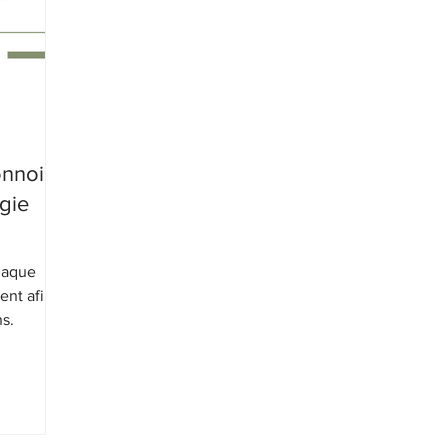
onnoir
égie
chaque
ent afin
ns.