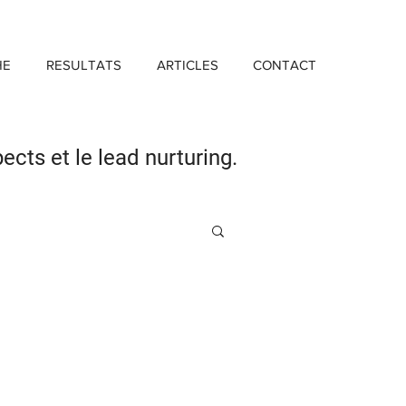
HE
RESULTATS
ARTICLES
CONTACT
pects
et le lead nurturing.
Investissement