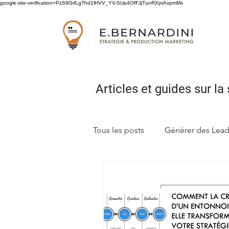
google-site-verification=PzS9GrlLgThd1lHVV_YV-SUp4OfFJjTunRXptAxpmMs
Articles et guides sur
la 
Tous les posts
Générer des Lea
Concevoir sa stratégie marketi