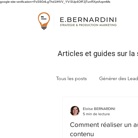
google-site-verification=PzS9GrlLgThd1lHVV_YV-SUp4OfFJjTunRXptAxpmMs
Articles et guides sur
la 
Tous les posts
Générer des Lea
Concevoir sa stratégie marketi
Eloïse BERNARDINI
5 min de lecture
Comment réaliser un a
contenu