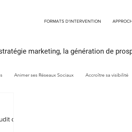
FORMATS D'INTERVENTION
APPROC
stratégie marketing,
la génération de pros
ds
Animer ses Réseaux Sociaux
Accroître sa visibilité
ng
Créer sa Marque d'enseigne
Maximiser Retour sur 
udit de