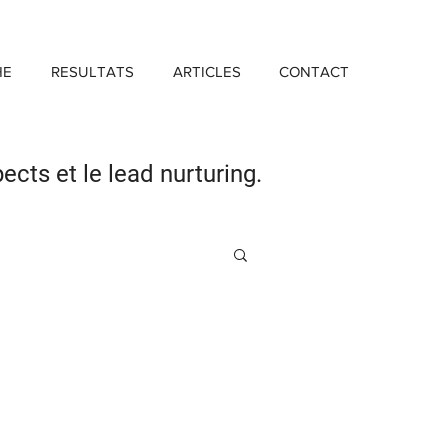
HE
RESULTATS
ARTICLES
CONTACT
pects
et le lead nurturing.
Investissement