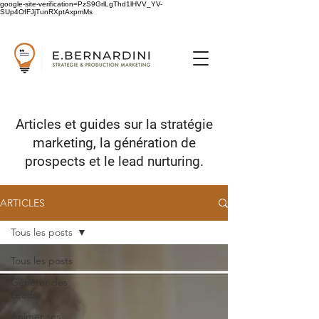
google-site-verification=PzS9GrlLgThd1lHVV_YV-
SUp4OfFJjTunRXptAxpmMs
Articles et guides sur
la stratégie
marketing,
la génération de
prospects
et le lead nurturing.
ARTICLES
Tous les posts
Tous les posts
Générer des
Leads
Animer ses