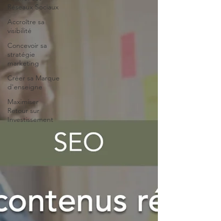
Réseaux Sociaux
Accroître sa
visibilité
Concevoir sa
stratégie
marketing
Créer sa Marque
d'enseigne
Maximiser
Retour sur
Investissement