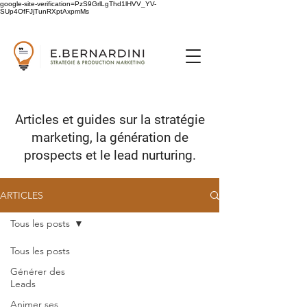
google-site-verification=PzS9GrlLgThd1lHVV_YV-
SUp4OfFJjTunRXptAxpmMs
Articles et guides sur
la stratégie
marketing,
la génération de
prospects
et le lead nurturing.
ARTICLES
Tous les posts
Tous les posts
Générer des
Leads
Animer ses