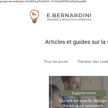
google-site-verification=PzS9GrlLgThd1lHVV_YV-SUp4OfFJjTunRXptAxpmMs
Articles et guides sur
la 
Tous les posts
Générer des Lea
Concevoir sa stratégie marketi