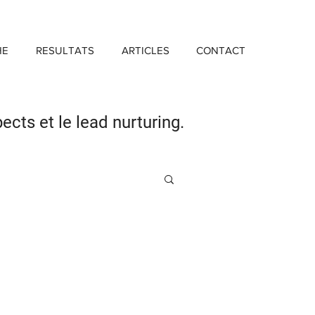
HE
RESULTATS
ARTICLES
CONTACT
pects
et le lead nurturing.
Investissement