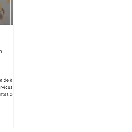
n
aide à
rvices
entes des