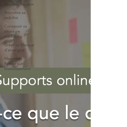
Réseaux Sociaux
Accroître sa
visibilité
Concevoir sa
stratégie
marketing
Créer sa Marque
d'enseigne
Maximiser
Retour sur
Investissement