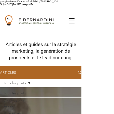
google-site-verification=PzS9GrlLgThd1lHVV_YV-
SUp4OfFJjTunRXptAxpmMs
Articles et guides sur
la stratégie
marketing,
la génération de
prospects
et le lead nurturing.
ARTICLES
Tous les posts
Tous les posts
Générer des
Leads
Animer ses