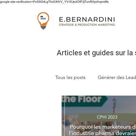
google-site-verification=PzS9GrlLgThd1lHVV_YV-SUp4OfFJjTunRXptAxpmMs
Articles et guides sur
la 
Tous les posts
Générer des Lea
Concevoir sa stratégie marketi