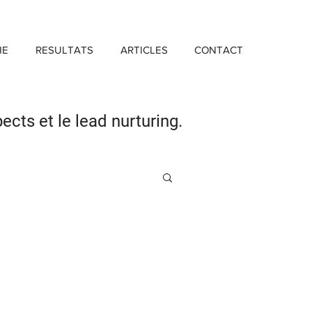
HE
RESULTATS
ARTICLES
CONTACT
pects
et le lead nurturing.
Investissement