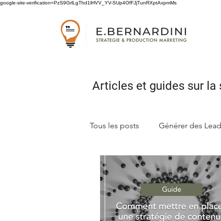
google-site-verification=PzS9GrlLgThd1lHVV_YV-SUp4OfFJjTunRXptAxpmMs
Articles et guides sur
la 
Tous les posts
Générer des Lea
Concevoir sa stratégie marketi