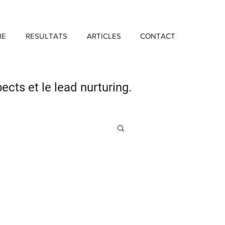
HE
RESULTATS
ARTICLES
CONTACT
pects
et le lead nurturing.
Investissement