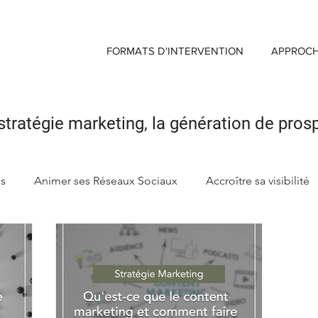
FORMATS D'INTERVENTION
APPROC
stratégie marketing,
la génération de pros
ds
Animer ses Réseaux Sociaux
Accroître sa visibilité
ng
Créer sa Marque d'enseigne
Maximiser Retour sur 