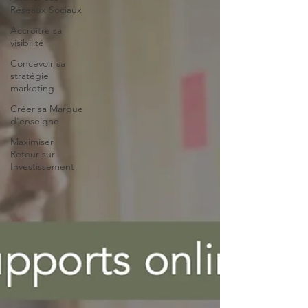
Réseaux Sociaux
Accroître sa
visibilité
Concevoir sa
stratégie
marketing
Créer sa Marque
d'enseigne
Maximiser
Retour sur
Investissement