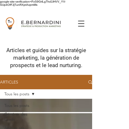
google-site-verification=PzS9GrlLgThd1lHVV_YV-
SUp4OfFJjTunRXptAxpmMs
Articles et guides sur
la stratégie
marketing,
la génération de
prospects
et le lead nurturing.
ARTICLES
Tous les posts
Tous les posts
Générer des
Leads
Animer ses