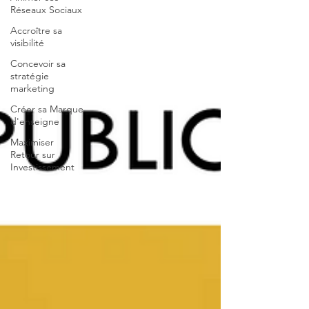
Réseaux Sociaux
Accroître sa
visibilité
Concevoir sa
stratégie
marketing
Créer sa Marque
d'enseigne
Maximiser
Retour sur
Investissement