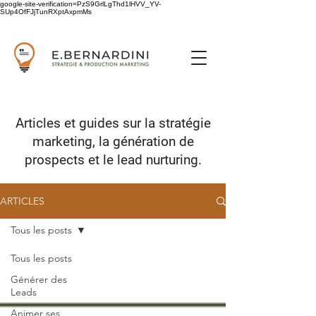
google-site-verification=PzS9GrlLgThd1lHVV_YV-
SUp4OfFJjTunRXptAxpmMs
Articles et guides sur
la stratégie
marketing,
la génération de
prospects
et le lead nurturing.
ARTICLES
Tous les posts
Tous les posts
Générer des
Leads
Animer ses