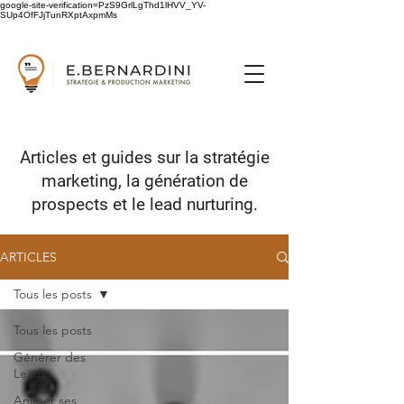
google-site-verification=PzS9GrlLgThd1lHVV_YV-
SUp4OfFJjTunRXptAxpmMs
Articles et guides sur
la stratégie
marketing,
la génération de
prospects
et le lead nurturing.
ARTICLES
Tous les posts
Tous les posts
Générer des
Leads
Animer ses