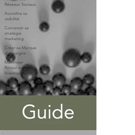
Réseaux Sociaux
Accroître sa
visibilité
Concevoir sa
stratégie
marketing
Créer sa Marque
d'enseigne
Maximiser
Retour sur
Investissement