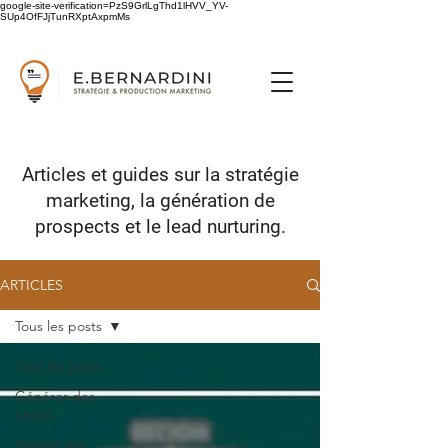
google-site-verification=PzS9GrlLgThd1lHVV_YV-
SUp4OfFJjTunRXptAxpmMs
Articles et guides sur
la stratégie
marketing,
la génération de
prospects
et le lead nurturing.
ARTICLES
Tous les posts
Tous les posts
Générer des
Leads
Animer ses