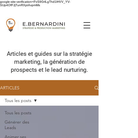
google-site-verification=PzS9GrlLgThd1lHVV_YV-
SUp4OfFJjTunRXptAxpmMs
Articles et guides sur
la stratégie
marketing,
la génération de
prospects
et le lead nurturing.
ARTICLES
Tous les posts
Tous les posts
Générer des
Leads
Animer ses