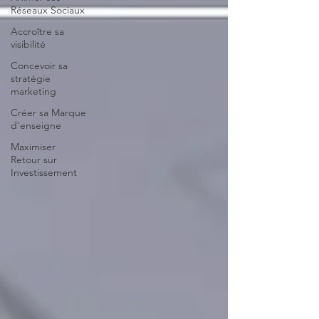
Réseaux Sociaux
Accroître sa
visibilité
Concevoir sa
stratégie
marketing
Créer sa Marque
d'enseigne
Maximiser
Retour sur
Investissement