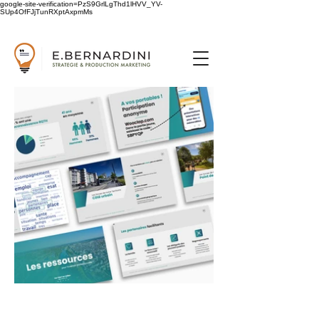
google-site-verification=PzS9GrlLgThd1lHVV_YV-
SUp4OfFJjTunRXptAxpmMs