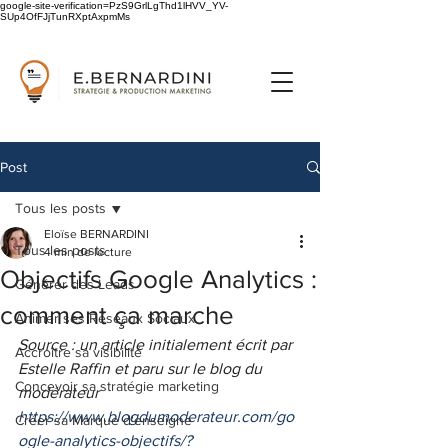
google-site-verification=PzS9GrlLgThd1lHVV_YV-
SUp4OfFJjTunRXptAxpmMs
Post
Tous les posts
Eloïse BERNARDINI
Tous les posts
4 min de lecture
Objectifs Google Analytics :
Générer des Leads
comment ça marche
Animer ses Réseaux Sociaux
Source : un article initialement écrit par 
Accroître sa visibilité
Estelle Raffin et paru sur le blog du 
Concevoir sa stratégie marketing
modérateur 
https://www.blogdumoderateur.com/go
Créer sa Marque d'enseigne
ogle-analytics-objectifs/?