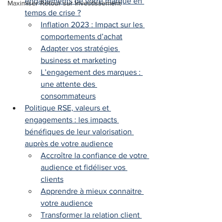
engagements de votre marque en 
Maximiser Retour sur Investissement
temps de crise ?
Inflation 2023 : Impact sur les 
comportements d’achat
Adapter vos stratégies 
business et marketing
L’engagement des marques : 
une attente des 
consommateurs
Politique RSE, valeurs et 
engagements : les impacts 
bénéfiques de leur valorisation 
auprès de votre audience
Accroître la confiance de votre 
audience et fidéliser vos 
clients
Apprendre à mieux connaitre 
votre audience
Transformer la relation client 