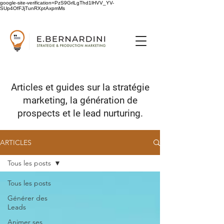
google-site-verification=PzS9GrlLgThd1lHVV_YV-
SUp4OfFJjTunRXptAxpmMs
Articles et guides sur
la stratégie
marketing,
la génération de
prospects
et le lead nurturing.
ARTICLES
Tous les posts
Tous les posts
Générer des
Leads
Animer ses