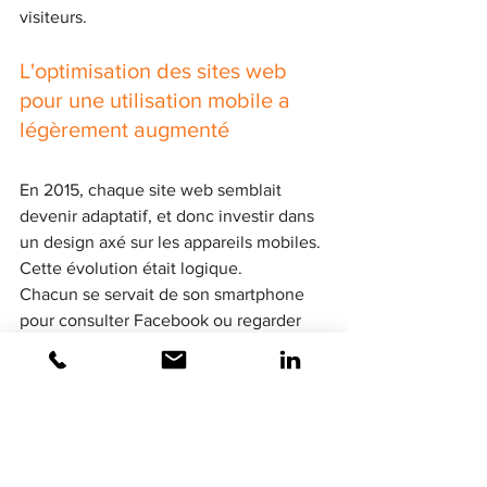
visiteurs. 
L'optimisation des sites web 
pour une utilisation mobile a 
légèrement augmenté
En 2015, chaque site web semblait 
devenir adaptatif, et donc investir dans 
un design axé sur les appareils mobiles. 
Cette évolution était logique.
Chacun se servait de son smartphone 
pour consulter Facebook ou regarder 
des vidéos YouTube. Les choses n'ont 
pas beaucoup changé depuis, même si 
d'autres plateformes comme Instagram 
ont pris plus d'importance.
Le design adaptatif n'était pas une 