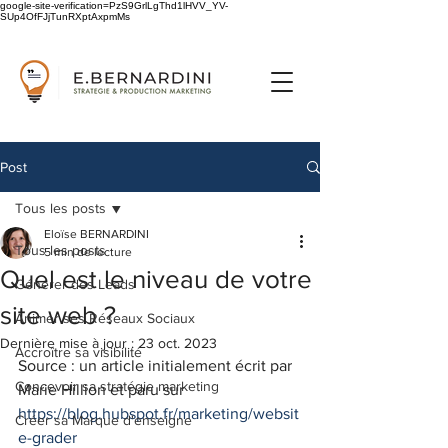
google-site-verification=PzS9GrlLgThd1lHVV_YV-
SUp4OfFJjTunRXptAxpmMs
Post
Tous les posts
Eloïse BERNARDINI
Tous les posts
5 min de lecture
Quel est le niveau de votre
Générer des Leads
site web ?
Animer ses Réseaux Sociaux
Dernière mise à jour :
23 oct. 2023
Accroître sa visibilité
Source : un article initialement écrit par 
Concevoir sa stratégie marketing
Marie Hillion et paru sur 
https://blog.hubspot.fr/marketing/websit
Créer sa Marque d'enseigne
e-grader