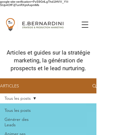
google-site-verification=PzS9GrlLgThd1lHVV_YV-
SUp4OfFJjTunRXptAxpmMs
Articles et guides sur
la stratégie
marketing,
la génération de
prospects
et le lead nurturing.
ARTICLES
Tous les posts
Tous les posts
Générer des
Leads
Animer ses