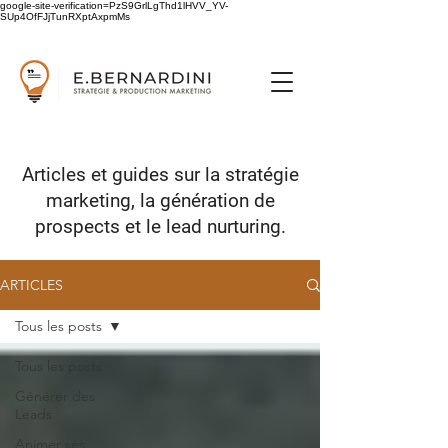
google-site-verification=PzS9GrlLgThd1lHVV_YV-
SUp4OfFJjTunRXptAxpmMs
Articles et guides sur
la stratégie
marketing,
la génération de
prospects
et le lead nurturing.
ARTICLES
Tous les posts
Tous les posts
Générer des
Leads
Animer ses