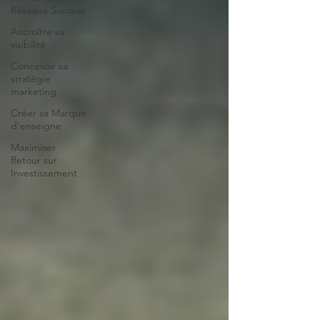
Réseaux Sociaux
Accroître sa
visibilité
Concevoir sa
stratégie
marketing
Créer sa Marque
d'enseigne
Maximiser
Retour sur
Investissement