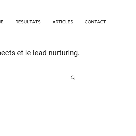
HE
RESULTATS
ARTICLES
CONTACT
pects
et le lead nurturing.
Investissement