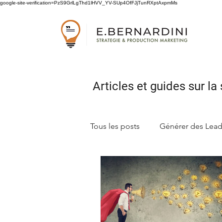
google-site-verification=PzS9GrlLgThd1lHVV_YV-SUp4OfFJjTunRXptAxpmMs
Articles et guides sur
la 
Tous les posts
Générer des Lea
Concevoir sa stratégie marketi