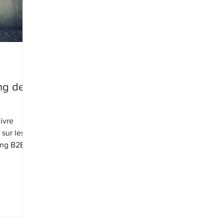
ing de
ivre
 sur les
ting B2B