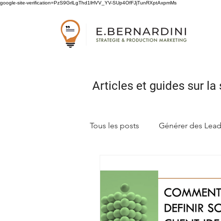
google-site-verification=PzS9GrlLgThd1lHVV_YV-SUp4OfFJjTunRXptAxpmMs
Articles et guides sur
la 
Tous les posts
Générer des Lea
Concevoir sa stratégie marketi