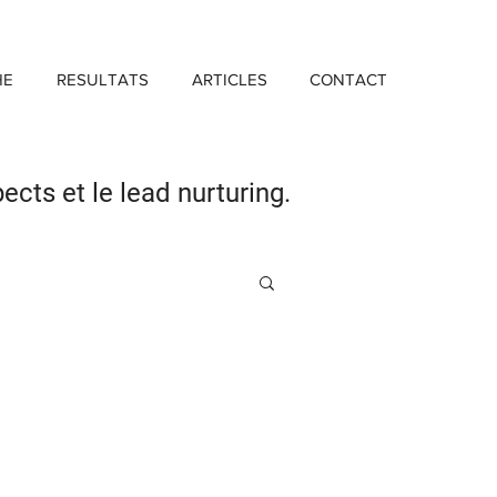
HE
RESULTATS
ARTICLES
CONTACT
pects
et le lead nurturing.
Investissement