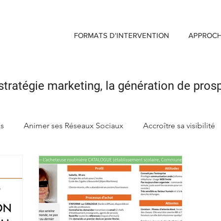
FORMATS D'INTERVENTION
APPROC
stratégie marketing,
la génération de pros
ds
Animer ses Réseaux Sociaux
Accroître sa visibilité
ng
Créer sa Marque d'enseigne
Maximiser Retour sur 