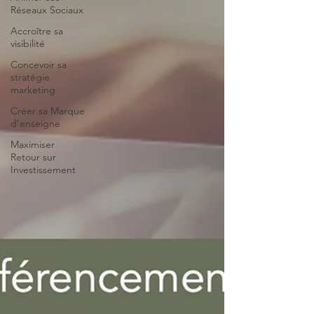
Réseaux Sociaux
Accroître sa
visibilité
Concevoir sa
stratégie
marketing
Créer sa Marque
d'enseigne
Maximiser
Retour sur
Investissement