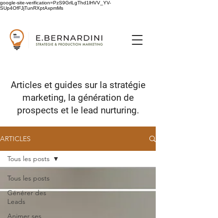
google-site-verification=PzS9GrlLgThd1lHVV_YV-
SUp4OfFJjTunRXptAxpmMs
Articles et guides sur
la stratégie
marketing,
la génération de
prospects
et le lead nurturing.
ARTICLES
Tous les posts
Tous les posts
Générer des
Leads
Animer ses