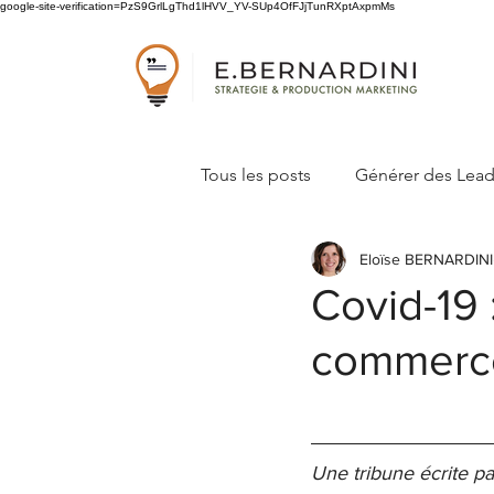
google-site-verification=PzS9GrlLgThd1lHVV_YV-SUp4OfFJjTunRXptAxpmMs
Tous les posts
Générer des Lea
Eloïse BERNARDINI
Concevoir sa stratégie marketi
Covid-19 
commerc
Une tribune écrite pa