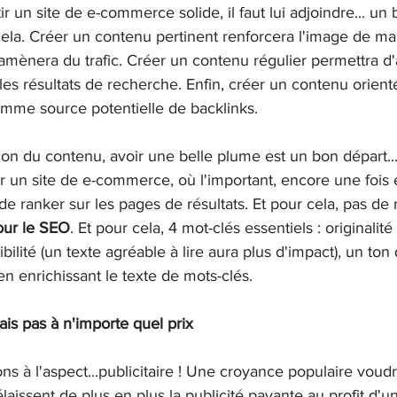
 un site de e-commerce solide, il faut lui adjoindre... un bl
cela. Créer un contenu pertinent renforcera l'image de ma
mènera du trafic. Créer un contenu régulier permettra d'a
les résultats de recherche. Enfin, créer un contenu orienté 
 comme source potentielle de backlinks. 
ion du contenu, avoir une belle plume est un bon départ.
ur un site de e-commerce, où l'important, encore une fois
 de ranker sur les pages de résultats. Et pour cela, pas de
our le SEO
. Et pour cela, 4 mot-clés essentiels : originalité
ibilité (un texte agréable à lire aura plus d'impact), un to
en enrichissant le texte de mots-clés.
ais pas à n'importe quel prix
ns à l'aspect...publicitaire ! Une croyance populaire voudr
laissent de plus en plus la publicité payante au profit d'un