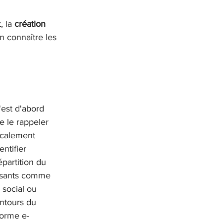
, la
 création 
en connaître les 
est d'abord 
e le rappeler 
dicalement 
ntifier 
partition du 
ressants comme 
 social ou 
ntours du 
forme e-