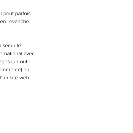
il peut parfois 
a en revanche 
 sécurité 
ternational avec 
ges (un outil 
-commerce) ou 
d'un site web 