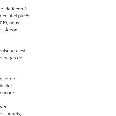
e, de façon à 
celui-ci plutôt 
2019, nous 
... À bon 
puisque c'est 
les pages de 
g, et de 
nciter 
 encore 
yer 
ssionnels, 