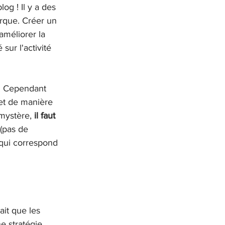
og ! Il y a des 
rque. Créer un 
méliorer la 
sur l'activité 
.. Cependant 
 et de manière 
 mystère,
 il faut 
 (pas de 
n qui correspond 
ait que les 
e stratégie 