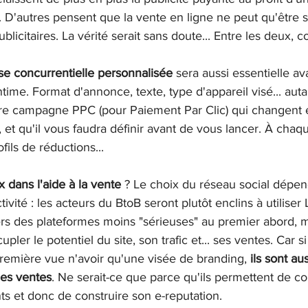
D'autres pensent que la vente en ligne ne peut qu'être 
licitaires. La vérité serait sans doute... Entre les deux,
se concurrentielle personnalisée
 sera aussi essentielle av
ime. Format d'annonce, texte, type d'appareil visé... autan
tre campagne PPC (pour Paiement Par Clic) qui changen
e, et qu'il vous faudra définir avant de vous lancer. À chaq
ofils de réductions...
 dans l'aide à la vente 
? Le choix du réseau social dépe
tivité : les acteurs du BtoB seront plutôt enclins à utiliser
vers des plateformes moins "sérieuses" au premier abord, m
upler le potentiel du site, son trafic et... ses ventes. Car s
remière vue n'avoir qu'une visée de branding, 
ils sont au
les ventes
. Ne serait-ce que parce qu'ils permettent de co
s et donc de construire son e-reputation. 