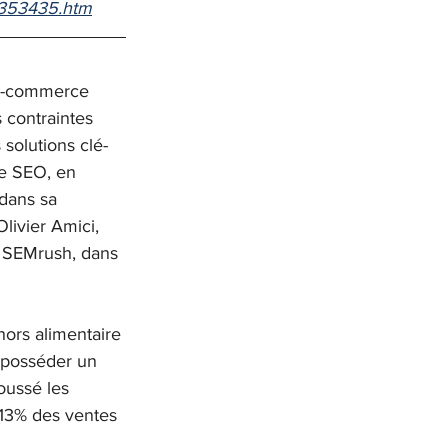
-353435.htm
e-commerce 
 contraintes 
 solutions clé-
le SEO, en 
 dans sa 
livier Amici, 
 SEMrush, dans 
ors alimentaire 
 posséder un 
oussé les 
 13% des ventes 