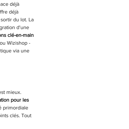
lace déjà 
fre déjà 
sortir du lot. La 
égration d'une 
ons clé-en-main 
 ou Wizishop - 
utique via une 
est mieux. 
ation pour les 
é primordiale 
ints clés. Tout 