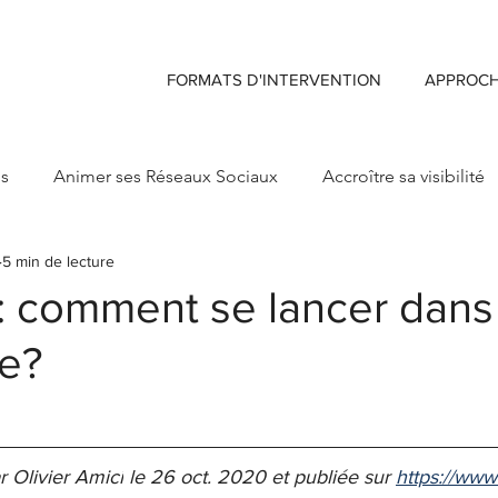
FORMATS D'INTERVENTION
APPROC
ds
Animer ses Réseaux Sociaux
Accroître sa visibilité
5 min de lecture
ng
Créer sa Marque d'enseigne
Maximiser Retour sur 
: comment se lancer dans 
e?
r Olivier Amici
 le 
26 oct. 2020 et publiée sur 
https://www