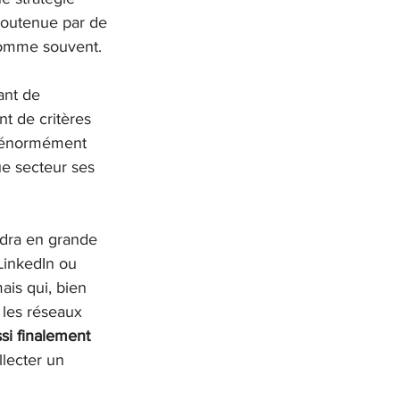
soutenue par de 
 comme souvent. 
ant de 
t de critères 
t énormément 
ue secteur ses 
ndra en grande 
 LinkedIn ou 
ais qui, bien 
i les réseaux 
ssi finalement 
llecter un 