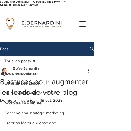
google-site-verification=PzS9GrlLgThd1lHVV_YV-
SUp4OfFJjTunRXptAxpmMs
Post
Tous les posts
Eloïse Bernardini
Tous les posts
7 min de lecture
8 astuces pour augmenter
Générer des Leads
les leads de votre blog
Animer ses Réseaux Sociaux
Dernière mise à jour :
19 oct. 2023
Accroître sa visibilité
Concevoir sa stratégie marketing
Créer sa Marque d'enseigne