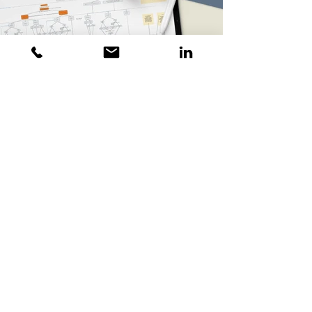
Vous aimeriez savoir ce que vous
rapportent vos investissements
publicitaires ? Vous souhaitez
réduire votre pub et mieux
transformer vos prospects ?
Parlons-en, c'est tellement plus
efficace d'échanger !
CONTACT