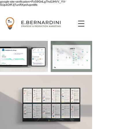
google-site-verification=PzS9GrlLgThd1lHVV_YV-
SUp4OfFJjTunRXptAxpmMs