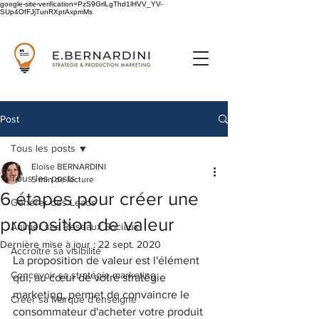
google-site-verification=PzS9GrlLgThd1lHVV_YV-
SUp4OfFJjTunRXptAxpmMs
Post
Tous les posts
Eloïse BERNARDINI
Tous les posts
5 min de lecture
6 étapes pour créer une
Générer des Leads
proposition de valeur
Animer ses Réseaux Sociaux
Dernière mise à jour :
22 sept. 2020
Accroître sa visibilité
La proposition de valeur est l'élément 
Concevoir sa stratégie marketing
qui, au cœur de votre stratégie 
marketing, permet de convaincre le 
Créer sa Marque d'enseigne
consommateur d'acheter votre produit 