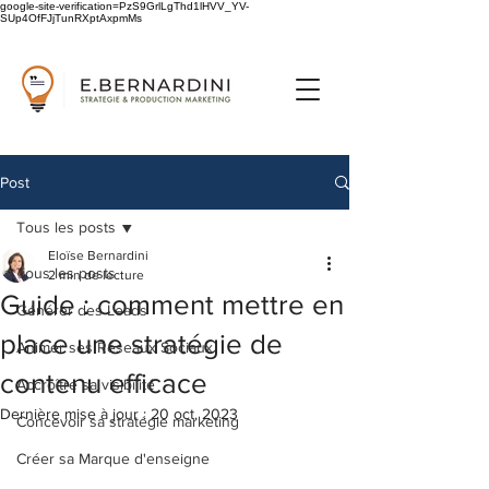
google-site-verification=PzS9GrlLgThd1lHVV_YV-
SUp4OfFJjTunRXptAxpmMs
Post
Tous les posts
Eloïse Bernardini
Tous les posts
2 min de lecture
Guide : comment mettre en
Générer des Leads
place une stratégie de
Animer ses Réseaux Sociaux
contenu efficace
Accroître sa visibilité
Dernière mise à jour :
20 oct. 2023
Concevoir sa stratégie marketing
Créer sa Marque d'enseigne